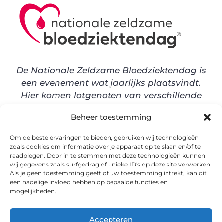
De Nationale Zeldzame Bloedziektendag is
een evenement wat jaarlijks plaatsvindt.
Hier komen lotgenoten van verschillende
bloedziekten samen tijdens een
Beheer toestemming
informatieve maar vooral een gezellig en
leuke dag.
Om de beste ervaringen te bieden, gebruiken wij technologieën
zoals cookies om informatie over je apparaat op te slaan en/of te
raadplegen. Door in te stemmen met deze technologieën kunnen
wij gegevens zoals surfgedrag of unieke ID's op deze site verwerken.
Zeldzame Bloedziektendag wordt
Als je geen toestemming geeft of uw toestemming intrekt, kan dit
georganiseerd door Stichting
een nadelige invloed hebben op bepaalde functies en
Zeldzame Bloedziekten
mogelijkheden.
ga naar
Accepteren