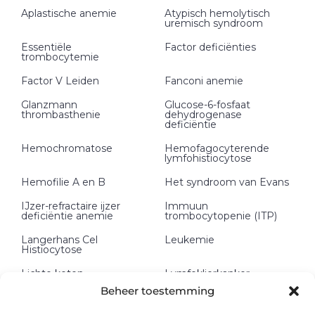
Aplastische anemie
Atypisch hemolytisch
uremisch syndroom
Essentiële
Factor deficiënties
trombocytemie
Factor V Leiden
Fanconi anemie
Glanzmann
Glucose-6-fosfaat
thrombasthenie
dehydrogenase
deficiëntie
Hemochromatose
Hemofagocyterende
lymfohistiocytose
Hemofilie A en B
Het syndroom van Evans
IJzer-refractaire ijzer
Immuun
deficiëntie anemie
trombocytopenie (ITP)
Langerhans Cel
Leukemie
Histiocytose
Lichte keten
Lymfeklierkanker
depositieziekte (LCDD)
Beheer toestemming
Mastocytose
Methemoglobinemie