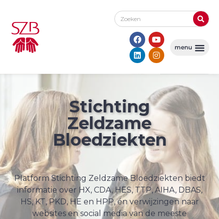
Stichting
Zeldzame
Bloedziekten
Platform Stichting Zeldzame Bloedziekten biedt
informatie over HX, CDA, HES, TTP, AIHA, DBAS,
HS, KT, PKD, HE en HPP, én verwijzingen naar
websites en social media van de meeste