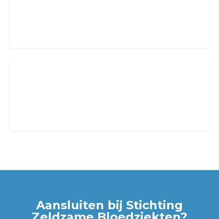
Word supporter
van SZB
PRO Professionals
Medisch en niet-medisch professionals
Aansluiten bij Stichting
Zeldzame Bloedziekten?