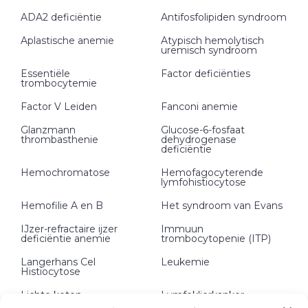
ADA2 deficiëntie
Antifosfolipiden syndroom
Aplastische anemie
Atypisch hemolytisch
uremisch syndroom
Essentiële
Factor deficiënties
trombocytemie
Factor V Leiden
Fanconi anemie
Glanzmann
Glucose-6-fosfaat
thrombasthenie
dehydrogenase
deficiëntie
Hemochromatose
Hemofagocyterende
lymfohistiocytose
Hemofilie A en B
Het syndroom van Evans
IJzer-refractaire ijzer
Immuun
deficiëntie anemie
trombocytopenie (ITP)
Langerhans Cel
Leukemie
Histiocytose
Lichte keten
Lymfeklierkanker
depositieziekte (LCDD)