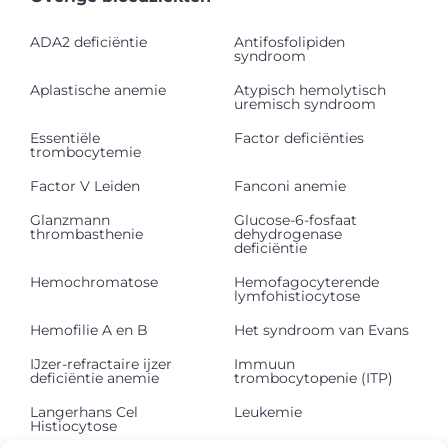
ADA2 deficiëntie
Antifosfolipiden
syndroom
Aplastische anemie
Atypisch hemolytisch
uremisch syndroom
Essentiële
Factor deficiënties
trombocytemie
Factor V Leiden
Fanconi anemie
Glanzmann
Glucose-6-fosfaat
thrombasthenie
dehydrogenase
deficiëntie
Hemochromatose
Hemofagocyterende
lymfohistiocytose
Hemofilie A en B
Het syndroom van Evans
IJzer-refractaire ijzer
Immuun
deficiëntie anemie
trombocytopenie (ITP)
Langerhans Cel
Leukemie
Histiocytose