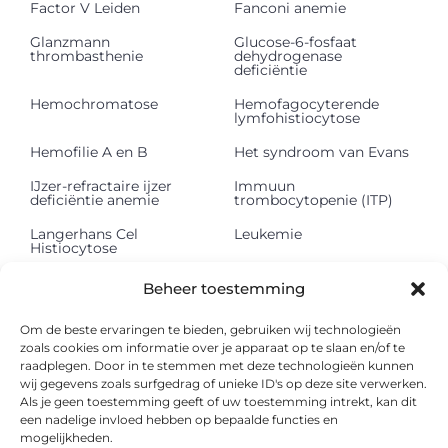
Factor V Leiden
Fanconi anemie
Glanzmann
Glucose-6-fosfaat
thrombasthenie
dehydrogenase
deficiëntie
Hemochromatose
Hemofagocyterende
lymfohistiocytose
Hemofilie A en B
Het syndroom van Evans
IJzer-refractaire ijzer
Immuun
deficiëntie anemie
trombocytopenie (ITP)
Langerhans Cel
Leukemie
Histiocytose
Lichte keten
Lymfeklierkanker
Beheer toestemming
depositieziekte (LCDD)
Mastocytose
Methemoglobinemie
Om de beste ervaringen te bieden, gebruiken wij technologieën
zoals cookies om informatie over je apparaat op te slaan en/of te
Multipel myeloom
Myelodysplastisch
raadplegen. Door in te stemmen met deze technologieën kunnen
syndroom
wij gegevens zoals surfgedrag of unieke ID's op deze site verwerken.
Als je geen toestemming geeft of uw toestemming intrekt, kan dit
Myelofibrose
Onbegrepen
een nadelige invloed hebben op bepaalde functies en
pancytopenie
mogelijkheden.