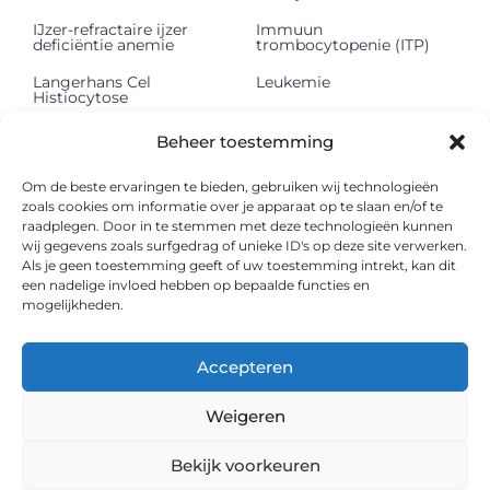
IJzer-refractaire ijzer
Immuun
deficiëntie anemie
trombocytopenie (ITP)
Langerhans Cel
Leukemie
Histiocytose
Lichte keten
Lymfeklierkanker
Beheer toestemming
depositieziekte (LCDD)
Mastocytose
Methemoglobinemie
Om de beste ervaringen te bieden, gebruiken wij technologieën
zoals cookies om informatie over je apparaat op te slaan en/of te
Multipel myeloom
Myelodysplastisch
raadplegen. Door in te stemmen met deze technologieën kunnen
syndroom
wij gegevens zoals surfgedrag of unieke ID's op deze site verwerken.
Als je geen toestemming geeft of uw toestemming intrekt, kan dit
Myelofibrose
Onbegrepen
een nadelige invloed hebben op bepaalde functies en
pancytopenie
mogelijkheden.
Paroxismale nachtelijke
Polycythaemia vera
hemoglobinurie
Accepteren
Shwachman Diamond
Sideroblastische anemie
syndroom
Weigeren
Sikkelcelziekte
Thalassemie
Bekijk voorkeuren
Waldenström
Ziekte van Von Willebrand