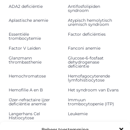
ADA2 deficiëntie
Antifosfolipiden
syndroom
Aplastische anemie
Atypisch hemolytisch
uremisch syndroom
Essentiële
Factor deficiënties
trombocytemie
Factor V Leiden
Fanconi anemie
Glanzmann
Glucose-6-fosfaat
thrombasthenie
dehydrogenase
deficiëntie
Hemochromatose
Hemofagocyterende
lymfohistiocytose
Hemofilie A en B
Het syndroom van Evans
IJzer-refractaire ijzer
Immuun
deficiëntie anemie
trombocytopenie (ITP)
Langerhans Cel
Leukemie
Histiocytose
Lichte keten
Lymfeklierkanker
Beheer toestemming