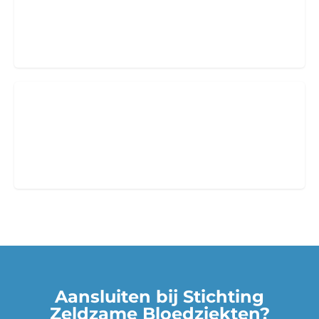
Word supporter
van SZB
PRO Professionals
Medisch en niet-medisch professionals
Aansluiten bij Stichting
Zeldzame Bloedziekten?