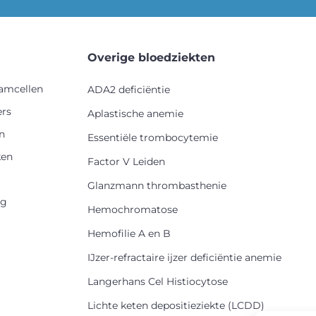
Overige bloedziekten
tamcellen
ADA2 deficiëntie
ers
Aplastische anemie
n
Essentiële trombocytemie
en
Factor V Leiden
Glanzmann thrombasthenie
rg
Hemochromatose
Hemofilie A en B
IJzer-refractaire ijzer deficiëntie anemie
Langerhans Cel Histiocytose
Lichte keten depositieziekte (LCDD)