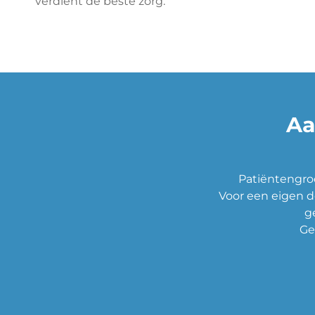
verdient de beste zorg.
Aa
Patiëntengroe
Voor een eigen d
g
Ge