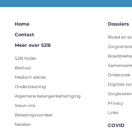
Home
Dossiers
Contact
Bloed en s
Meer over SZB
Zorgverlen
bloedziekte
SZB folder
Samenwerk
Bestuur
Onderzoek
Medisch advies
Digitale zo
Ondersteuning
Zorgkosten
Algemene belangenbehartiging
Privacy
Steun ons
Links
Belastingvoordeel
Nalaten
COVID