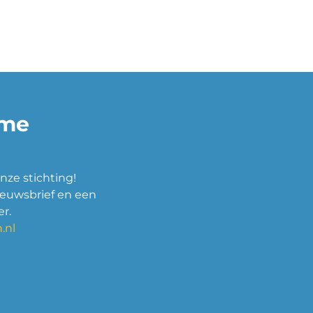
ame
nze stichting!
ieuwsbrief en een
r.
.nl