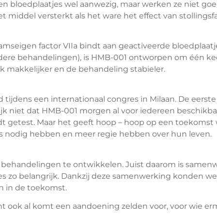
en bloedplaatjes wel aanwezig, maar werken ze niet goe
middel versterkt als het ware het effect van stollingsfa
aamseigen factor VIIa bindt aan geactiveerde bloedplaatj
andere behandelingen), is HMB-001 ontworpen om één k
 makkelijker en de behandeling stabieler.
d tijdens een internationaal congres in Milaan. De eerst
ijk niet dat HMB-001 morgen al voor iedereen beschikbaa
rdt getest. Maar het geeft hoop – hoop op een toeko
 nodig hebben en meer regie hebben over hun leven.
we behandelingen te ontwikkelen. Juist daarom is samen
es zo belangrijk. Dankzij deze samenwerking konden we
n in de toekomst.
ant ook al komt een aandoening zelden voor, voor wie ermee