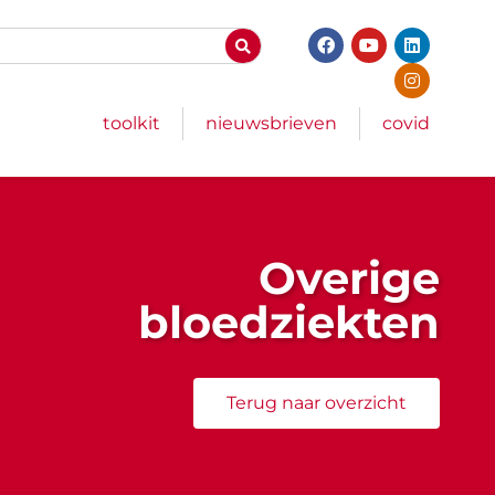
toolkit
nieuwsbrieven
covid
Overige
bloedziekten
Terug naar overzicht