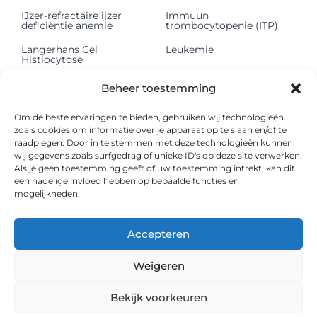
IJzer-refractaire ijzer
Immuun
deficiëntie anemie
trombocytopenie (ITP)
Langerhans Cel
Leukemie
Histiocytose
Lichte keten
Lymfeklierkanker
Beheer toestemming
depositieziekte (LCDD)
Mastocytose
Methemoglobinemie
Om de beste ervaringen te bieden, gebruiken wij technologieën
zoals cookies om informatie over je apparaat op te slaan en/of te
Multipel myeloom
Myelodysplastisch
raadplegen. Door in te stemmen met deze technologieën kunnen
syndroom
wij gegevens zoals surfgedrag of unieke ID's op deze site verwerken.
Als je geen toestemming geeft of uw toestemming intrekt, kan dit
Myelofibrose
Onbegrepen
een nadelige invloed hebben op bepaalde functies en
pancytopenie
mogelijkheden.
Paroxismale nachtelijke
Polycythaemia vera
hemoglobinurie
Accepteren
Shwachman Diamond
Sideroblastische anemie
syndroom
Weigeren
Sikkelcelziekte
Thalassemie
Bekijk voorkeuren
Waldenström
Ziekte van Von Willebrand