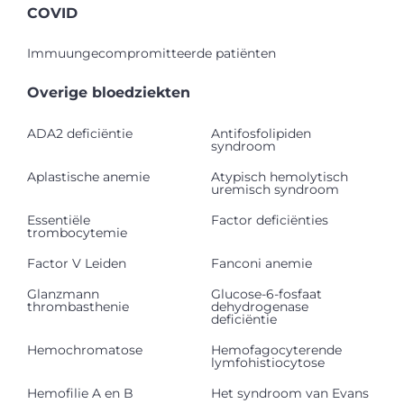
COVID
Immuungecompromitteerde patiënten
Overige bloedziekten
ADA2 deficiëntie
Antifosfolipiden
syndroom
Aplastische anemie
Atypisch hemolytisch
uremisch syndroom
Essentiële
Factor deficiënties
trombocytemie
Factor V Leiden
Fanconi anemie
Glanzmann
Glucose-6-fosfaat
thrombasthenie
dehydrogenase
deficiëntie
Hemochromatose
Hemofagocyterende
lymfohistiocytose
Hemofilie A en B
Het syndroom van Evans