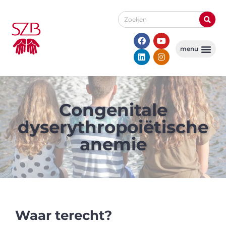
Congenitale
dyserythro­poiëtische
anemie
Waar terecht?