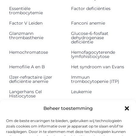
Essentiële
Factor deficiënties
trombocytemie
Factor V Leiden
Fanconi anemie
Glanzmann
Glucose-6-fosfaat
thrombasthenie
dehydrogenase
deficiëntie
Hemochromatose
Hemofagocyterende
lymfohistiocytose
Hemofilie A en B
Het syndroom van Evans
IJzer-refractaire ijzer
Immuun
deficiëntie anemie
trombocytopenie (ITP)
Langerhans Cel
Leukemie
Histiocytose
Lichte keten
Lymfeklierkanker
Beheer toestemming
depositieziekte (LCDD)
Mastocytose
Methemoglobinemie
Om de beste ervaringen te bieden, gebruiken wij technologieën
zoals cookies om informatie over je apparaat op te slaan en/of te
Multipel myeloom
Myelodysplastisch
raadplegen. Door in te stemmen met deze technologieën kunnen
syndroom