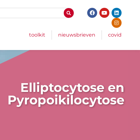
toolkit
nieuwsbrieven
covid
Elliptocytose en
Pyropoikilocytose