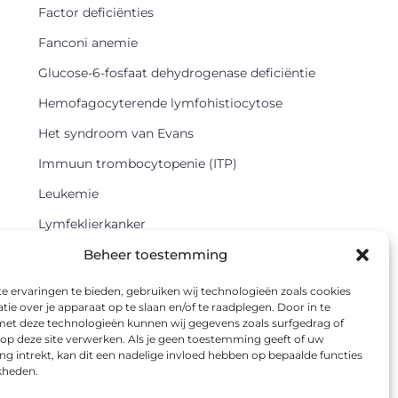
Factor deficiënties
Fanconi anemie
Glucose-6-fosfaat dehydrogenase deficiëntie
Hemofagocyterende lymfohistiocytose
Het syndroom van Evans
Immuun trombocytopenie (ITP)
Leukemie
Lymfeklierkanker
Beheer toestemming
Methemoglobinemie
Myelodysplastisch syndroom
 ervaringen te bieden, gebruiken wij technologieën zoals cookies
ie over je apparaat op te slaan en/of te raadplegen. Door in te
Onbegrepen pancytopenie
t deze technologieën kunnen wij gegevens zoals surfgedrag of
 op deze site verwerken. Als je geen toestemming geeft of uw
Polycythaemia vera
 intrekt, kan dit een nadelige invloed hebben op bepaalde functies
kheden.
Sideroblastische anemie