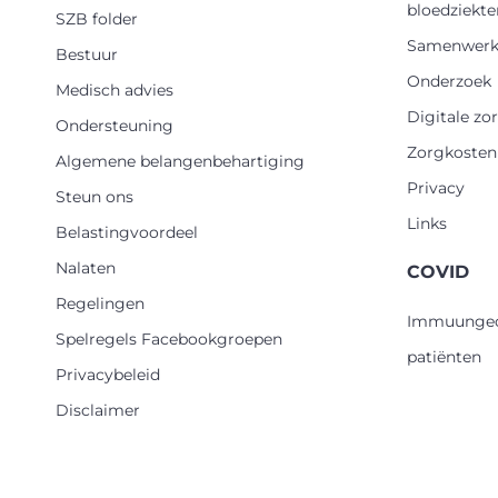
bloedziekte
SZB folder
Samenwerk
Bestuur
Onderzoek
Medisch advies
Digitale zo
Ondersteuning
Zorgkosten
Algemene belangenbehartiging
Privacy
Steun ons
Links
Belastingvoordeel
Nalaten
COVID
Regelingen
Immuungec
Spelregels Facebookgroepen
patiënten
Privacybeleid
Disclaimer