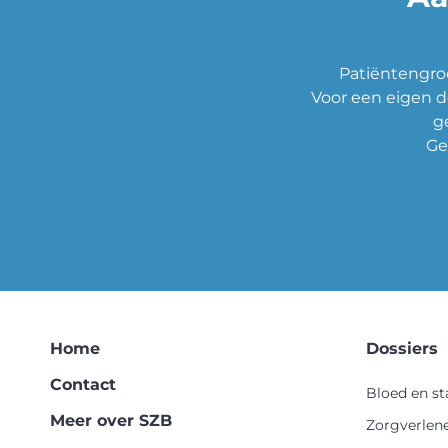
Patiëntengroe
Voor een eigen d
g
Ge
Home
Dossiers
Contact
Bloed en s
Meer over SZB
Zorgverlen