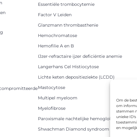
n
Essentiële trombocytemie
en
Factor V Leiden
Glanzmann thrombasthenie
rg
Hemochromatose
Hemofilie A en B
IJzer-refractaire ijzer deficiëntie anemie
Langerhans Cel Histiocytose
Lichte keten depositieziekte (LCDD)
Mastocytose
ompromitteerde
Multipel myeloom
Om de beste
om informat
Myelofibrose
stemmen me
unieke ID's
Paroxismale nachtelijke hemoglobinurie
toestemming
en mogelij
Shwachman Diamond syndroom