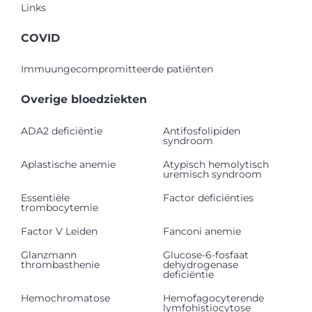
Links
COVID
Immuungecompromitteerde patiënten
Overige bloedziekten
ADA2 deficiëntie
Antifosfolipiden
syndroom
Aplastische anemie
Atypisch hemolytisch
uremisch syndroom
Essentiële
Factor deficiënties
trombocytemie
Factor V Leiden
Fanconi anemie
Glanzmann
Glucose-6-fosfaat
thrombasthenie
dehydrogenase
deficiëntie
Hemochromatose
Hemofagocyterende
lymfohistiocytose