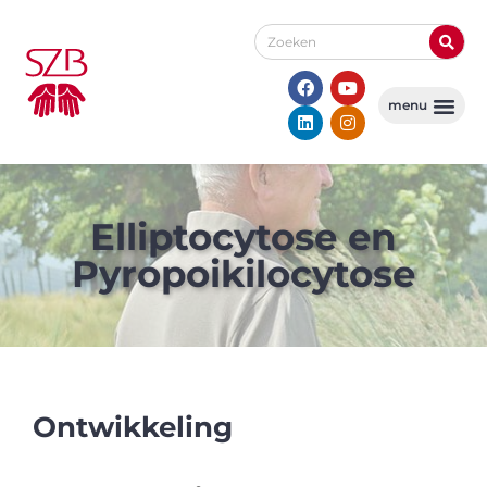
Elliptocytose en
Pyropoikilocytose
Ontwikkeling