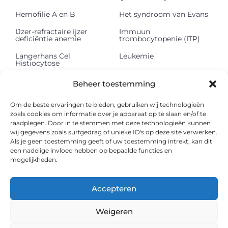
Hemofilie A en B
Het syndroom van Evans
IJzer-refractaire ijzer
Immuun
deficiëntie anemie
trombocytopenie (ITP)
Langerhans Cel
Leukemie
Histiocytose
Lichte keten
Lymfeklierkanker
Beheer toestemming
depositieziekte (LCDD)
Mastocytose
Methemoglobinemie
Om de beste ervaringen te bieden, gebruiken wij technologieën
zoals cookies om informatie over je apparaat op te slaan en/of te
Multipel myeloom
Myelodysplastisch
raadplegen. Door in te stemmen met deze technologieën kunnen
syndroom
wij gegevens zoals surfgedrag of unieke ID's op deze site verwerken.
Als je geen toestemming geeft of uw toestemming intrekt, kan dit
Myelofibrose
Onbegrepen
een nadelige invloed hebben op bepaalde functies en
pancytopenie
mogelijkheden.
Paroxismale nachtelijke
Polycythaemia vera
hemoglobinurie
Accepteren
Shwachman Diamond
Sideroblastische anemie
syndroom
Weigeren
Sikkelcelziekte
Thalassemie