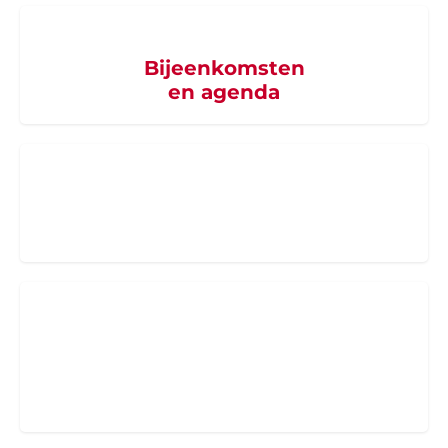
Bijeenkomsten
en agenda
Word supporter
van SZB
PRO Professionals
Medisch en niet-medisch professionals