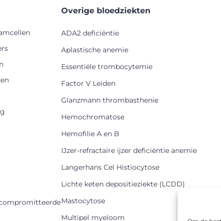
Overige bloedziekten
tamcellen
ADA2 deficiëntie
ers
Aplastische anemie
n
Essentiële trombocytemie
en
Factor V Leiden
Glanzmann thrombasthenie
rg
Hemochromatose
Hemofilie A en B
IJzer-refractaire ijzer deficiëntie anemie
Langerhans Cel Histiocytose
Lichte keten depositieziekte (LCDD)
Mastocytose
ompromitteerde
Multipel myeloom