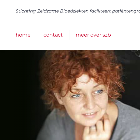
Stichting Zeldzame Bloedziekten faciliteert patiënteng
home
contact
meer over szb