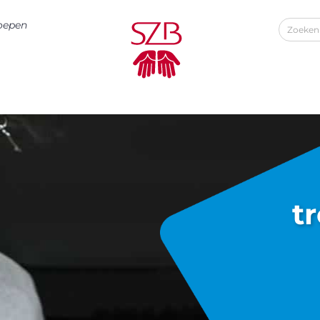
roepen
t