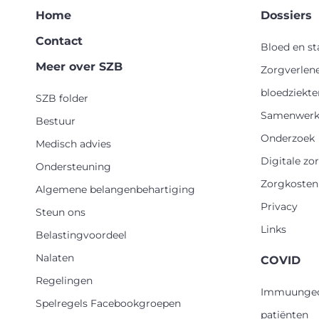
Home
Dossiers
Contact
Bloed en s
Meer over SZB
Zorgverlen
bloedziekte
SZB folder
Samenwerk
Bestuur
Onderzoek
Medisch advies
Digitale zo
Ondersteuning
Zorgkosten
Algemene belangenbehartiging
Privacy
Steun ons
Links
Belastingvoordeel
Nalaten
COVID
Regelingen
Immuungec
Spelregels Facebookgroepen
patiënten