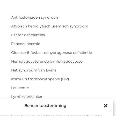
Antifosfolipiden syndroom
Atypisch hemolytisch uremisch syndroom
Factor deficiënties
Fanconi anemie
Glucose-6-fosfaat dehydrogenase deficiëntie
Hemofagocyterende lymfohistiocytose
Het syndroom van Evans
Immuun trombocytopenie (ITP)
Leukemie
Lymfeklierkanker
Methemoglobinemie
Beheer toestemming
Myelodysplastisch syndroom