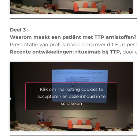
Deel 3 :
Waarom maakt een patiënt met TTP antistoffen?
Presentatie van prof. Jan V
oorberg
over dit Europes
Recente ontwikkelingen: rituximab bij TTP,
door d
Klik om marketing cookies te
accepteren en deze inhoud in te
schakelen