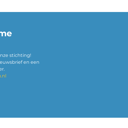
ame
nze stichting!
ieuwsbrief en een
r.
.nl