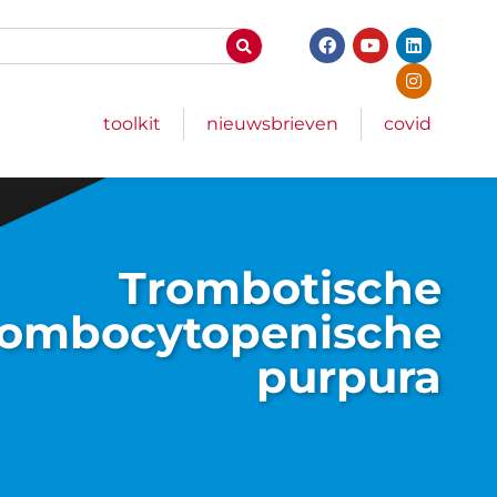
toolkit
nieuwsbrieven
covid
Trombotische
rombocy­topenische
purpura