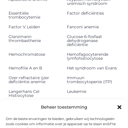
uremisch syndroom
Essentiële
Factor deficiënties
trombocytemie
Factor V Leiden
Fanconi anemie
Glanzmann
Glucose-6-fosfaat
thrombasthenie
dehydrogenase
deficiëntie
Hemochromatose
Hemofagocyterende
lymfohistiocytose
Hemofilie A en B
Het syndroom van Evans
IJzer-refractaire ijzer
Immuun
deficiëntie anemie
trombocytopenie (ITP)
Langerhans Cel
Leukemie
Histiocytose
Lichte keten
Lymfeklierkanker
Beheer toestemming
depositieziekte (LCDD)
Mastocytose
Methemoglobinemie
Om de beste ervaringen te bieden, gebruiken wij technologieën
zoals cookies om informatie over je apparaat op te slaan en/of te