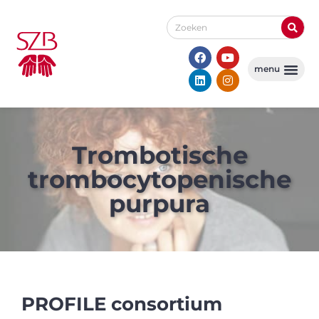
Trombotische
trombocy­topenische
purpura
PROFILE consortium