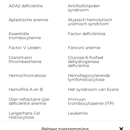
ADA2 deficiëntie
Antifosfolipiden
syndroom
Aplastische anemie
Atypisch hemolytisch
uremisch syndroom
Essentiële
Factor deficiënties
trombocytemie
Factor V Leiden
Fanconi anemie
Glanzmann
Glucose-6-fosfaat
thrombasthenie
dehydrogenase
deficiëntie
Hemochromatose
Hemofagocyterende
lymfohistiocytose
Hemofilie A en B
Het syndroom van Evans
IJzer-refractaire ijzer
Immuun
deficiëntie anemie
trombocytopenie (ITP)
Langerhans Cel
Leukemie
Histiocytose
Lichte keten
Lymfeklierkanker
Beheer toestemming