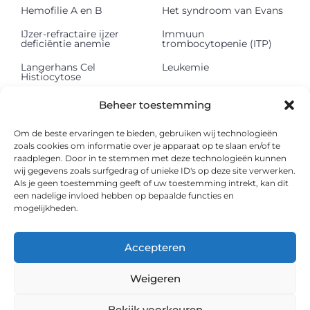
Hemofilie A en B
Het syndroom van Evans
IJzer-refractaire ijzer
Immuun
deficiëntie anemie
trombocytopenie (ITP)
Langerhans Cel
Leukemie
Histiocytose
Lichte keten
Lymfeklierkanker
Beheer toestemming
depositieziekte (LCDD)
Mastocytose
Methemoglobinemie
Om de beste ervaringen te bieden, gebruiken wij technologieën
zoals cookies om informatie over je apparaat op te slaan en/of te
Multipel myeloom
Myelodysplastisch
raadplegen. Door in te stemmen met deze technologieën kunnen
syndroom
wij gegevens zoals surfgedrag of unieke ID's op deze site verwerken.
Als je geen toestemming geeft of uw toestemming intrekt, kan dit
Myelofibrose
Onbegrepen
een nadelige invloed hebben op bepaalde functies en
pancytopenie
mogelijkheden.
Paroxismale nachtelijke
Polycythaemia vera
hemoglobinurie
Accepteren
Shwachman Diamond
Sideroblastische anemie
syndroom
Weigeren
Sikkelcelziekte
Thalassemie
Bekijk voorkeuren