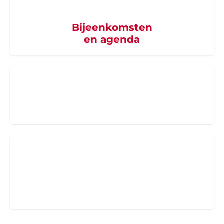
Bijeenkomsten
en agenda
Word supporter
van SZB
PRO Professionals
Medisch en niet-medisch professionals