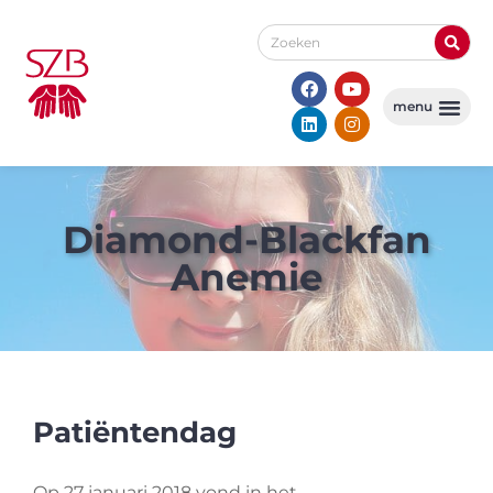
Diamond-Blackfan
Anemie
Patiëntendag
Op 27 januari 2018 vond in het