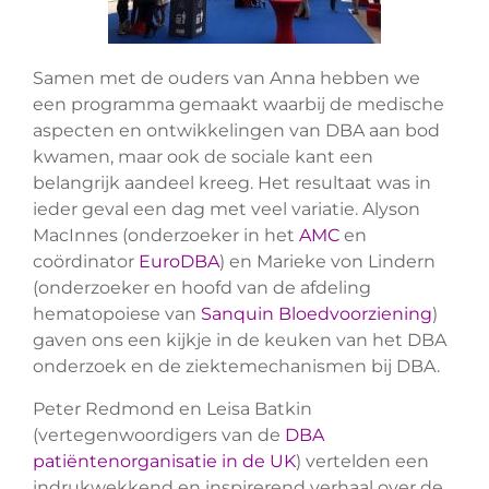
Samen met de ouders van Anna hebben we
een programma gemaakt waarbij de medische
aspecten en ontwikkelingen van DBA aan bod
kwamen, maar ook de sociale kant een
belangrijk aandeel kreeg. Het resultaat was in
ieder geval een dag met veel variatie. Alyson
MacInnes (onderzoeker in het
AMC
en
coördinator
EuroDBA
) en Marieke von Lindern
(onderzoeker en hoofd van de afdeling
hematopoiese van
Sanquin Bloedvoorziening
)
gaven ons een kijkje in de keuken van het DBA
onderzoek en de ziektemechanismen bij DBA.
Peter Redmond en Leisa Batkin
(vertegenwoordigers van de
DBA
patiëntenorganisatie in de UK
) vertelden een
indrukwekkend en inspirerend verhaal over de