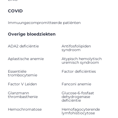
COVID
Immuungecompromitteerde patiënten
Overige bloedziekten
ADA2 deficiëntie
Antifosfolipiden
syndroom
Aplastische anemie
Atypisch hemolytisch
uremisch syndroom
Essentiële
Factor deficiënties
trombocytemie
Factor V Leiden
Fanconi anemie
Glanzmann
Glucose-6-fosfaat
thrombasthenie
dehydrogenase
deficiëntie
Hemochromatose
Hemofagocyterende
lymfohistiocytose