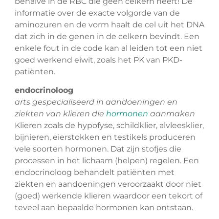
behalve in de RBC die geen celkern heeft! De
informatie over de exacte volgorde van de
aminozuren en de vorm haalt de cel uit het DNA
dat zich in de genen in de celkern bevindt. Een
enkele fout in de code kan al leiden tot een niet
goed werkend eiwit, zoals het PK van PKD-
patiënten.
endocrinoloog
arts gespecialiseerd in aandoeningen en
ziekten van klieren die
hormonen
aanmaken
Klieren zoals de hypofyse, schildklier, alvleesklier,
bijnieren, eierstokken en testikels produceren
vele soorten hormonen. Dat zijn stofjes die
processen in het lichaam (helpen) regelen. Een
endocrinoloog behandelt patiënten met
ziekten en aandoeningen veroorzaakt door niet
(goed) werkende klieren waardoor een tekort of
teveel aan bepaalde hormonen kan ontstaan.