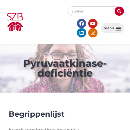
Pyruvaatkinase­
deficiëntie
Begrippenlijst
(wordt regelmatig bijgewerkt)