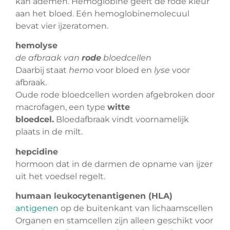
kan ademen. Hemoglobine geeft de rode kleur
aan het bloed. Eén hemoglobinemolecuul
bevat vier ijzeratomen.
hemolyse
de afbraak van
rode
bloedcellen
Daarbij staat
hemo
voor bloed en
lyse
voor
afbraak.
Oude rode bloedcellen worden afgebroken door
macrofagen, een type
witte
bloedcel.
Bloedafbraak vindt voornamelijk
plaats in de milt.
hepcidine
hormoon dat in de darmen de opname van ijzer
uit het voedsel regelt.
humaan leukocytenantigenen (HLA)
antigenen
op de buitenkant van lichaamscellen
Organen en stamcellen zijn alleen geschikt voor