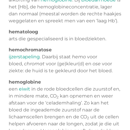
het [Hb], de hemoglobineconcentratie, lager
dan normaal (meestal worden de rechte haakjes
weggelaten en spreekt men van een ‘laag Hb’).
hematoloog
arts die gespecialiseerd is in bloedziekten.
hemochromatose
ijzerstapeling
. Daarbij staat
hemo
voor
bloed,
chromat
voor (ge)kleur(d) en
ose
voor
ziekte: de huid is te gekleurd door het bloed.
hemoglobine
een
eiwit
in de rode bloedcellen die zuurstof en,
in mindere mate, CO
kan opnemen en weer
2
afstaan voor de ‘celademhaling’. Zo kan het
bloed de ingeademde zuurstof naar de
lichaamscellen brengen en de CO
uit de cellen
2
helpen afvoeren naar de longen, zodat je die uit