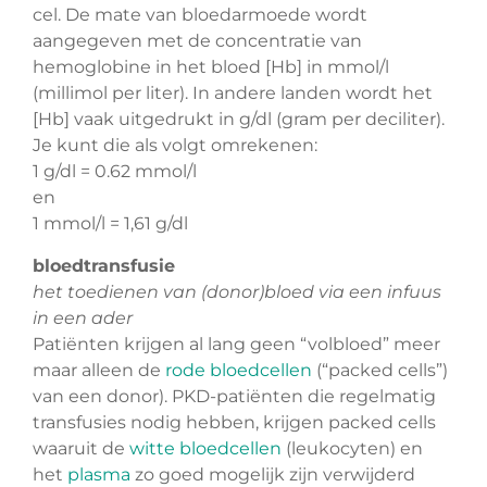
cel. De mate van bloedarmoede wordt
aangegeven met de concentratie van
hemoglobine in het bloed [Hb] in mmol/l
(millimol per liter). In andere landen wordt het
[Hb] vaak uitgedrukt in g/dl (gram per deciliter).
Je kunt die als volgt omrekenen:
1 g/dl = 0.62 mmol/l
en
1 mmol/l = 1,61 g/dl
bloedtransfusie
het toedienen van (donor)bloed via een infuus
in een ader
Patiënten krijgen al lang geen “volbloed” meer
maar alleen de
rode bloedcellen
(“packed cells”)
van een donor). PKD-patiënten die regelmatig
transfusies nodig hebben, krijgen packed cells
waaruit de
witte bloedcellen
(leukocyten) en
het
plasma
zo goed mogelijk zijn verwijderd