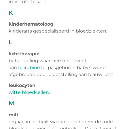
in-vitrofertilisatie
K
kinderhematoloog
kinderarts gespecialiseerd in bloedziekten.
L
lichttherapie
behandeling waarmee het teveel
aan
bilirubine
bij pasgeboren baby’s wordt
afgebroken door blootstelling aan blauw licht.
leukocyten
witte bloedcellen
.
M
milt
orgaan in de buik waarin onder meer de rode
bloedcellen worden afgebroken. De milt wordt