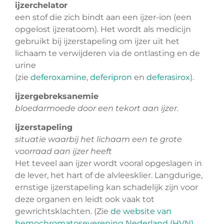
ijzerchelator
een stof die zich bindt aan een ijzer-ion (een
opgelost ijzeratoom). Het wordt als medicijn
gebruikt bij ijzerstapeling om ijzer uit het
lichaam te verwijderen via de ontlasting en de
urine
(zie
deferoxamine
,
deferipron
en
deferasirox
).
ijzergebreksanemie
bloedarmoede door een tekort aan ijzer.
ijzerstapeling
situatie waarbij het lichaam een te grote
voorraad aan ijzer heeft
Het teveel aan ijzer wordt vooral opgeslagen in
de lever, het hart of de alvleesklier. Langdurige,
ernstige ijzerstapeling kan schadelijk zijn voor
deze organen en leidt ook vaak tot
gewrichtsklachten. (Zie
de website van
hemochromatoseverening Nederland (HVN)