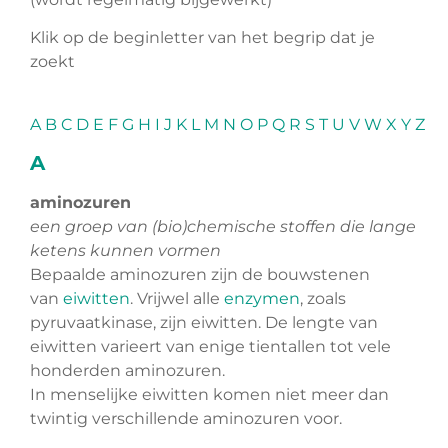
Klik op de beginletter van het begrip dat je
zoekt
A
B
C
D
E
F
G
H
I
J
K
L
M
N
O
P
Q
R
S
T
U
V
W
X
Y
Z
A
aminozuren
een groep van (bio)chemische stoffen die lange
ketens kunnen vormen
Bepaalde aminozuren zijn de bouwstenen
van
eiwitten
. Vrijwel alle
enzymen
, zoals
pyruvaatkinase, zijn eiwitten. De lengte van
eiwitten varieert van enige tientallen tot vele
honderden aminozuren.
In menselijke eiwitten komen niet meer dan
twintig verschillende aminozuren voor.