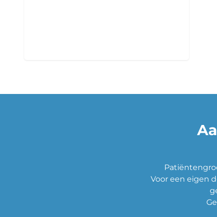
PRO Professionals
Medisch en niet-medisch
professionals
Aa
Patiëntengroe
Voor een eigen d
g
Ge