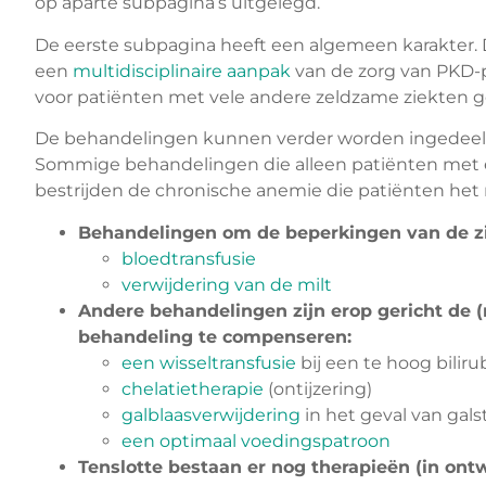
op aparte subpagina’s uitgelegd.
De eerste subpagina heeft een algemeen karakter.
een
multidisciplinaire aanpak
van de zorg van PKD-p
voor patiënten met vele andere zeldzame ziekten g
De behandelingen kunnen verder worden ingedeeld 
Sommige behandelingen die alleen patiënten met 
bestrijden de chronische anemie die patiënten het 
Behandelingen om de beperkingen van de zi
bloedtransfusie
verwijdering van de milt
Andere behandelingen zijn erop gericht de (
behandeling te compenseren:
een wisseltransfusie
bij een te hoog bilir
chelatietherapie
(ontijzering)
galblaasverwijdering
in het geval van gal
een optimaal voedingspatroon
Tenslotte bestaan er nog therapieën (in ont