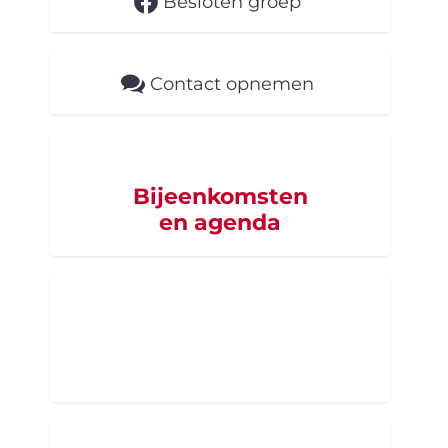
Besloten groep
Contact opnemen
Bijeenkomsten
en agenda
Word supporter
van SZB