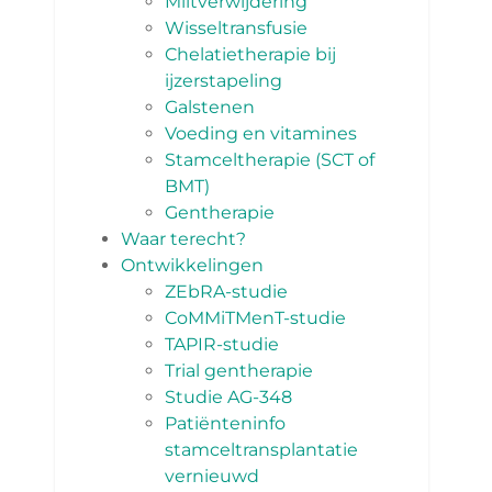
Miltverwijdering
Wisseltransfusie
Chelatietherapie bij
ijzerstapeling
Galstenen
Voeding en vitamines
Stamceltherapie (SCT of
BMT)
Gentherapie
Waar terecht?
Ontwikkelingen
ZEbRA-studie
CoMMiTMenT-studie
TAPIR-studie
Trial gentherapie
Studie AG-348
Patiënteninfo
stamceltransplantatie
vernieuwd