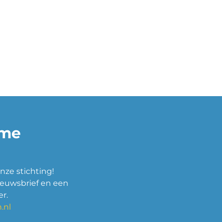
ame
nze stichting!
ieuwsbrief en een
r.
.nl