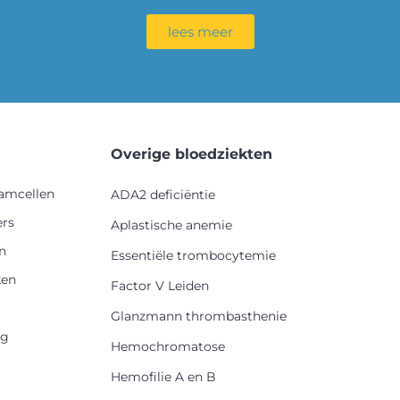
lees meer
Overige bloedziekten
tamcellen
ADA2 deficiëntie
ers
Aplastische anemie
n
Essentiële trombocytemie
en
Factor V Leiden
Glanzmann thrombasthenie
rg
Hemochromatose
Hemofilie A en B